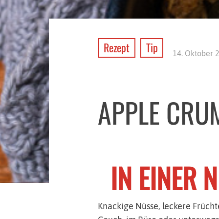
Rezept
Tip
14. Oktober 
APPLE CRU
IN EINER 
Knackige Nüsse, leckere Frücht