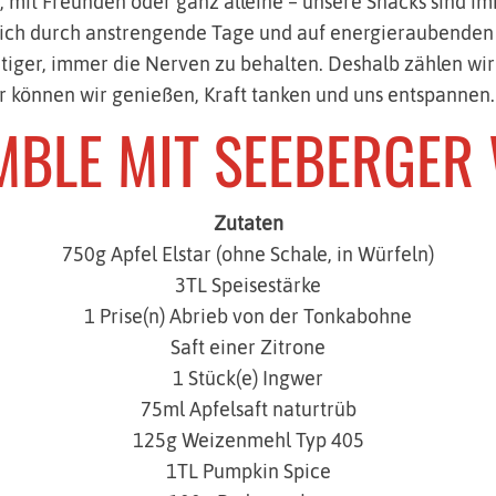
 mit Freunden oder ganz alleine – unsere Snacks sind imm
 dich durch anstrengende Tage und auf energieraubende
htiger, immer die Nerven zu behalten. Deshalb zählen wir
ihr können wir genießen, Kraft tanken und uns entspannen.
MBLE MIT SEEBERGER
Zutaten
750g Apfel Elstar (ohne Schale, in Würfeln)
3TL Speisestärke
1 Prise(n) Abrieb von der Tonkabohne
Saft einer Zitrone
1 Stück(e) Ingwer
75ml Apfelsaft naturtrüb
125g Weizenmehl Typ 405
1TL Pumpkin Spice