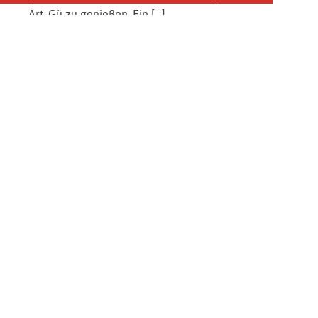
Art, Gü zu genießen. Ein […]
Artikel lesen
zurück zur Übersicht